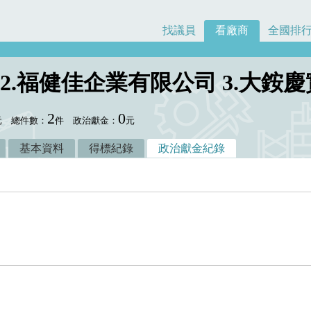
找議員
看廠商
全國排
 2.福健佳企業有限公司 3.大銨
2
0
元
總件數：
件
政治獻金：
元
基本資料
得標紀錄
政治獻金紀錄