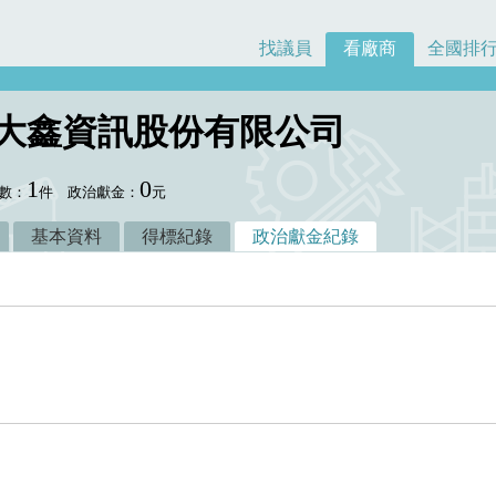
找議員
看廠商
全國排
2.大鑫資訊股份有限公司
1
0
數：
件
政治獻金：
元
基本資料
得標紀錄
政治獻金紀錄