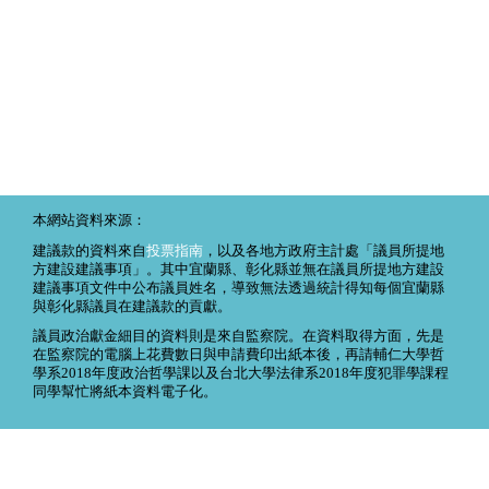
本網站資料來源：
建議款的資料來自
投票指南
，以及各地方政府主計處「議員所提地
方建設建議事項」。其中宜蘭縣、彰化縣並無在議員所提地方建設
建議事項文件中公布議員姓名，導致無法透過統計得知每個宜蘭縣
與彰化縣議員在建議款的貢獻。
議員政治獻金細目的資料則是來自監察院。在資料取得方面，先是
在監察院的電腦上花費數日與申請費印出紙本後，再請輔仁大學哲
學系2018年度政治哲學課以及台北大學法律系2018年度犯罪學課程
同學幫忙將紙本資料電子化。