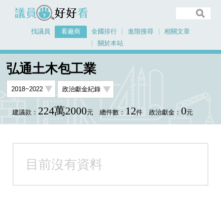
議員好好看
找議員
看廠商
全國排行
進階搜尋
相關文章
關於本站
首頁
看廠商
弘通土木包工業
弘通土木包工業
224萬2000
12
0
建議款：
元
總件數：
件
政治獻金：
元
目前沒有資料