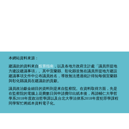
本網站資料來源：
建議款的資料來自
投票指南
，以及各地方政府主計處「議員所提地
方建設建議事項」。其中宜蘭縣、彰化縣並無在議員所提地方建設
建議事項文件中公布議員姓名，導致無法透過統計得知每個宜蘭縣
與彰化縣議員在建議款的貢獻。
議員政治獻金細目的資料則是來自監察院。在資料取得方面，先是
在監察院的電腦上花費數日與申請費印出紙本後，再請輔仁大學哲
學系2018年度政治哲學課以及台北大學法律系2018年度犯罪學課程
同學幫忙將紙本資料電子化。