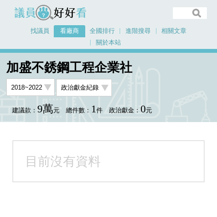
議員好好看
找議員
看廠商
全國排行
進階搜尋
相關文章
關於本站
首頁
看廠商
加盛不銹鋼工程企業社
加盛不銹鋼工程企業社
9萬
1
0
建議款：
元
總件數：
件
政治獻金：
元
目前沒有資料