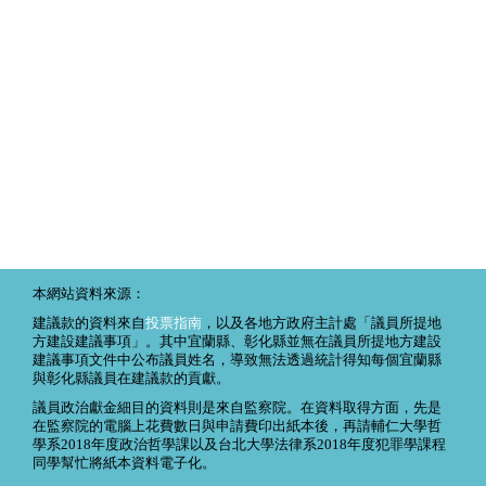
本網站資料來源：
建議款的資料來自
投票指南
，以及各地方政府主計處「議員所提地
方建設建議事項」。其中宜蘭縣、彰化縣並無在議員所提地方建設
建議事項文件中公布議員姓名，導致無法透過統計得知每個宜蘭縣
與彰化縣議員在建議款的貢獻。
議員政治獻金細目的資料則是來自監察院。在資料取得方面，先是
在監察院的電腦上花費數日與申請費印出紙本後，再請輔仁大學哲
學系2018年度政治哲學課以及台北大學法律系2018年度犯罪學課程
同學幫忙將紙本資料電子化。