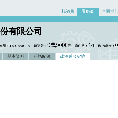
找議員
看廠商
全國排
份有限公司
9萬9000
1
額：1,500,000,000
建議款：
元
總件數：
件
政治獻金：
基本資料
得標紀錄
政治獻金紀錄