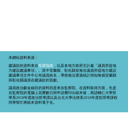
本網站資料來源：
建議款的資料來自
投票指南
，以及各地方政府主計處「議員所提地
方建設建議事項」。其中宜蘭縣、彰化縣並無在議員所提地方建設
建議事項文件中公布議員姓名，導致無法透過統計得知每個宜蘭縣
與彰化縣議員在建議款的貢獻。
議員政治獻金細目的資料則是來自監察院。在資料取得方面，先是
在監察院的電腦上花費數日與申請費印出紙本後，再請輔仁大學哲
學系2018年度政治哲學課以及台北大學法律系2018年度犯罪學課程
同學幫忙將紙本資料電子化。