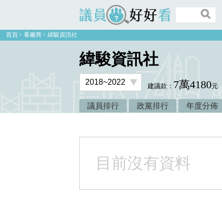
議員好好看
首頁
看廠商
緯駿資訊社
緯駿資訊社
7萬4180
建議款：
元
議員排行
政黨排行
年度分佈
目前沒有資料