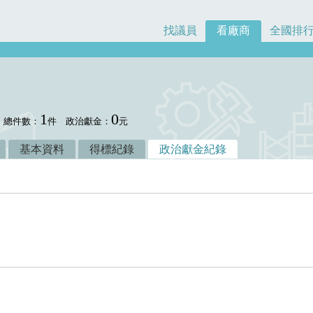
找議員
看廠商
全國排
1
0
總件數：
件
政治獻金：
元
基本資料
得標紀錄
政治獻金紀錄