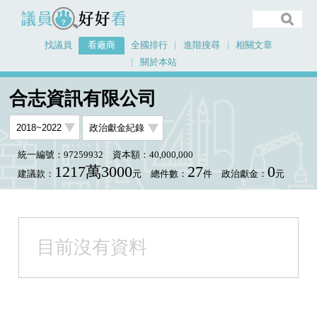
議員好好看
找議員
看廠商
全國排行
進階搜尋
相關文章
關於本站
首頁
看廠商
合志資訊有限公司
合志資訊有限公司
統一編號：97259932
資本額：40,000,000
1217萬3000
27
0
建議款：
元
總件數：
件
政治獻金：
元
目前沒有資料