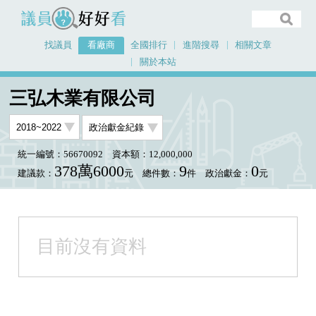
議員好好看
找議員
看廠商
全國排行
進階搜尋
相關文章
關於本站
首頁
看廠商
三弘木業有限公司
三弘木業有限公司
統一編號：56670092
資本額：12,000,000
378萬6000
9
0
建議款：
元
總件數：
件
政治獻金：
元
目前沒有資料