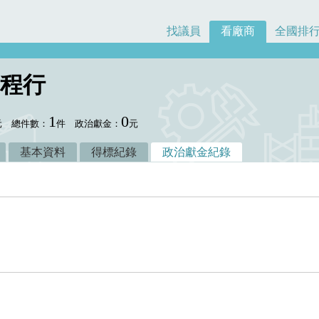
找議員
看廠商
全國排
程行
1
0
元
總件數：
件
政治獻金：
元
基本資料
得標紀錄
政治獻金紀錄