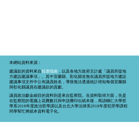
本網站資料來源：
建議款的資料來自
投票指南
，以及各地方政府主計處「議員所提地
方建設建議事項」。其中宜蘭縣、彰化縣並無在議員所提地方建設
建議事項文件中公布議員姓名，導致無法透過統計得知每個宜蘭縣
與彰化縣議員在建議款的貢獻。
議員政治獻金細目的資料則是來自監察院。在資料取得方面，先是
在監察院的電腦上花費數日與申請費印出紙本後，再請輔仁大學哲
學系2018年度政治哲學課以及台北大學法律系2018年度犯罪學課程
同學幫忙將紙本資料電子化。