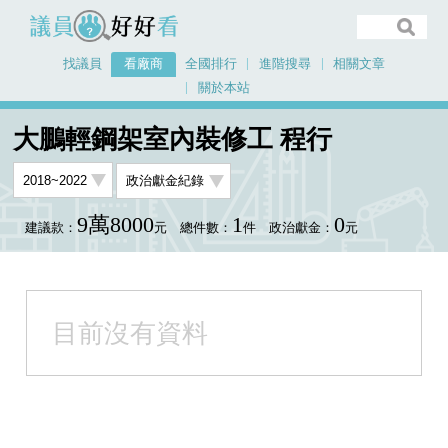
議員好好看
找議員
看廠商
全國排行
進階搜尋
相關文章
關於本站
首頁
看廠商
大鵬輕鋼架室內裝修工 程行
大鵬輕鋼架室內裝修工 程行
9萬8000
1
0
建議款：
元
總件數：
件
政治獻金：
元
目前沒有資料