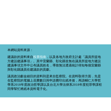
本網站資料來源：
建議款的資料來自
投票指南
，以及各地方政府主計處「議員所提地
方建設建議事項」。其中宜蘭縣、彰化縣並無在議員所提地方建設
建議事項文件中公布議員姓名，導致無法透過統計得知每個宜蘭縣
與彰化縣議員在建議款的貢獻。
議員政治獻金細目的資料則是來自監察院。在資料取得方面，先是
在監察院的電腦上花費數日與申請費印出紙本後，再請輔仁大學哲
學系2018年度政治哲學課以及台北大學法律系2018年度犯罪學課程
同學幫忙將紙本資料電子化。