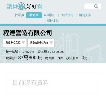
議員好好看
找議員
看廠商
全國排行
進階搜尋
相關文章
關於本站
首頁
看廠商
程達營造有限公司
程達營造有限公司
統一編號：12787948
資本額：22,500,000
83萬8000
5
0
建議款：
元
總件數：
件
政治獻金：
元
目前沒有資料