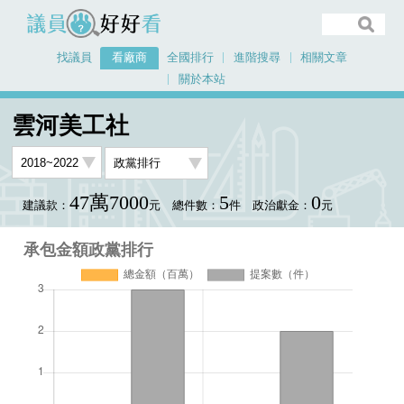
議員好好看
找議員
看廠商
全國排行
進階搜尋
相關文章
關於本站
首頁
看廠商
雲河美工社
承包金額政黨排行
雲河美工社
47萬7000
5
0
建議款：
元
總件數：
件
政治獻金：
元
承包金額政黨排行