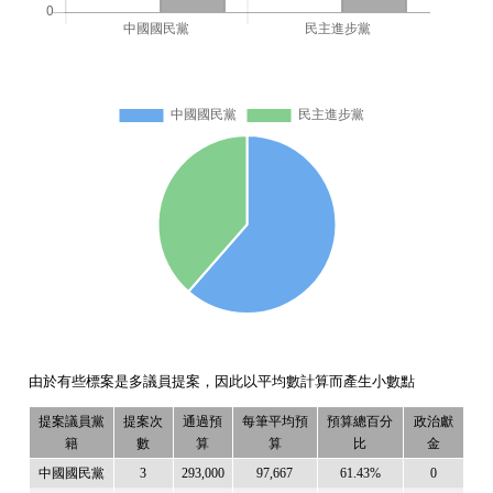
由於有些標案是多議員提案，因此以平均數計算而產生小數點
提案議員黨
提案次
通過預
每筆平均預
預算總百分
政治獻
籍
數
算
算
比
金
中國國民黨
3
293,000
97,667
61.43%
0