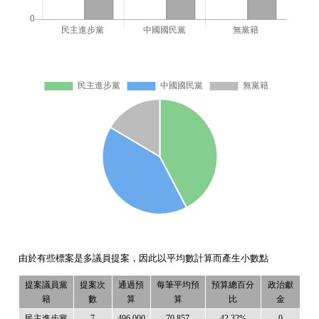
由於有些標案是多議員提案，因此以平均數計算而產生小數點
提案議員黨
提案次
通過預
每筆平均預
預算總百分
政治獻
籍
數
算
算
比
金
民主進步黨
7
496,000
70,857
42.32%
0