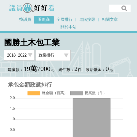
議員好好看
找議員
看廠商
全國排行
進階搜尋
相關文章
關於本站
首頁
看廠商
國勝土木包工業
承包金額政黨排行
國勝土木包工業
19萬7000
2
0
建議款：
元
總件數：
件
政治獻金：
元
承包金額政黨排行