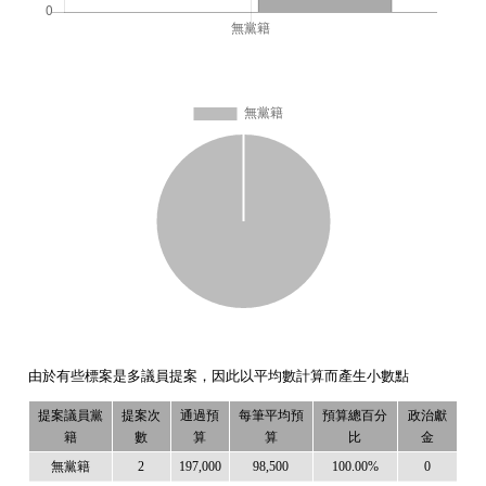
由於有些標案是多議員提案，因此以平均數計算而產生小數點
提案議員黨
提案次
通過預
每筆平均預
預算總百分
政治獻
籍
數
算
算
比
金
無黨籍
2
197,000
98,500
100.00%
0