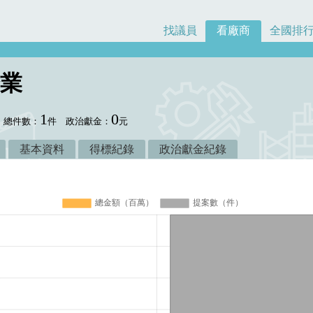
找議員
看廠商
全國排
業
1
0
總件數：
件
政治獻金：
元
基本資料
得標紀錄
政治獻金紀錄