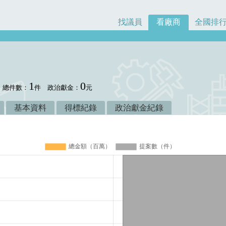
找議員
看廠商
全國排
1
0
總件數：
件
政治獻金：
元
基本資料
得標紀錄
政治獻金紀錄