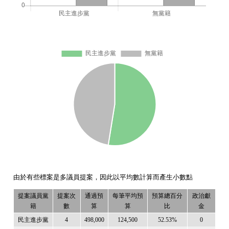
由於有些標案是多議員提案，因此以平均數計算而產生小數點
提案議員黨
提案次
通過預
每筆平均預
預算總百分
政治獻
籍
數
算
算
比
金
民主進步黨
4
498,000
124,500
52.53%
0