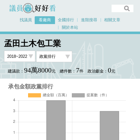
議員好好看
找議員
看廠商
全國排行
進階搜尋
相關文章
關於本站
首頁
看廠商
孟田土木包工業
承包金額政黨排行
孟田土木包工業
94萬8000
7
0
建議款：
元
總件數：
件
政治獻金：
元
承包金額政黨排行