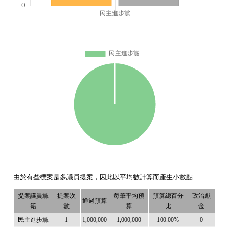
由於有些標案是多議員提案，因此以平均數計算而產生小數點
提案議員黨
提案次
每筆平均預
預算總百分
政治獻
通過預算
籍
數
算
比
金
民主進步黨
1
1,000,000
1,000,000
100.00%
0