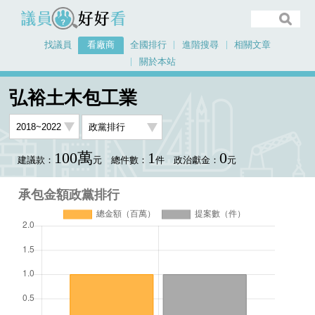
議員好好看
找議員
看廠商
全國排行
進階搜尋
相關文章
關於本站
首頁
看廠商
弘裕土木包工業
承包金額政黨排行
弘裕土木包工業
100萬
1
0
建議款：
元
總件數：
件
政治獻金：
元
承包金額政黨排行