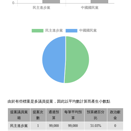
由於有些標案是多議員提案，因此以平均數計算而產生小數點
提案議員黨
提案次
通過預
每筆平均預
預算總百分
政治獻
籍
數
算
算
比
金
民主進步黨
1
99,000
99,000
51.03%
0