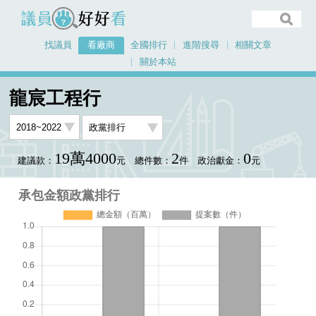
議員好好看
找議員
看廠商
全國排行
進階搜尋
相關文章
關於本站
首頁
看廠商
龍宸工程行
承包金額政黨排行
龍宸工程行
19萬4000
2
0
建議款：
元
總件數：
件
政治獻金：
元
承包金額政黨排行