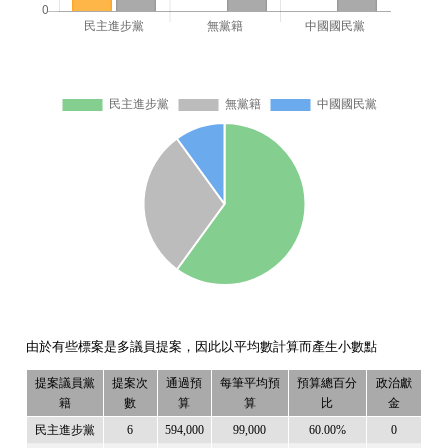
由於有些標案是多議員提案，因此以平均數計算而產生小數點
提案議員黨
提案次
通過預
每筆平均預
預算總百分
政治獻
籍
數
算
算
比
金
民主進步黨
6
594,000
99,000
60.00%
0