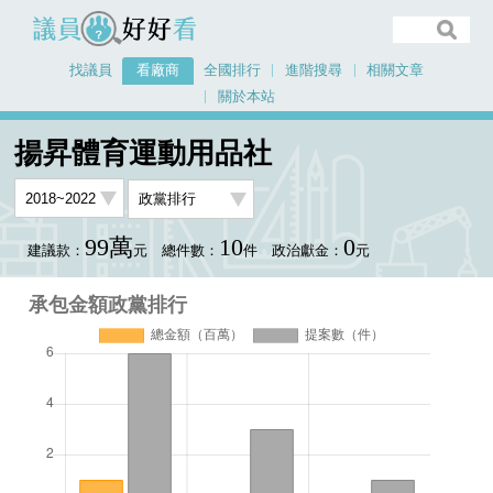
議員好好看
找議員
看廠商
全國排行
進階搜尋
相關文章
關於本站
首頁
看廠商
揚昇體育運動用品社
承包金額政黨排行
揚昇體育運動用品社
99萬
10
0
建議款：
元
總件數：
件
政治獻金：
元
承包金額政黨排行