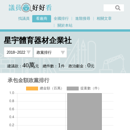
議員好好看
找議員
看廠商
全國排行
進階搜尋
相關文章
關於本站
首頁
看廠商
星宇體育器材企業社
承包金額政黨排行
星宇體育器材企業社
40萬
1
0
建議款：
元
總件數：
件
政治獻金：
元
承包金額政黨排行