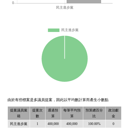
由於有些標案是多議員提案，因此以平均數計算而產生小數點
提案議員黨
提案次
通過預
每筆平均預
預算總百分
政治獻
籍
數
算
算
比
金
民主進步黨
1
400,000
400,000
100.00%
0