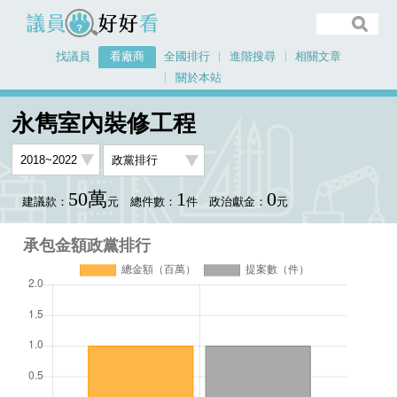
議員好好看
找議員
看廠商
全國排行
進階搜尋
相關文章
關於本站
首頁
看廠商
永雋室內裝修工程
承包金額政黨排行
永雋室內裝修工程
50萬
1
0
建議款：
元
總件數：
件
政治獻金：
元
承包金額政黨排行