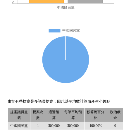
由於有些標案是多議員提案，因此以平均數計算而產生小數點
提案議員黨
提案次
通過預
每筆平均預
預算總百分
政治獻
籍
數
算
算
比
金
中國國民黨
1
500,000
500,000
100.00%
0