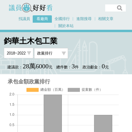
議員好好看
找議員
看廠商
全國排行
進階搜尋
相關文章
關於本站
首頁
看廠商
鈞華土木包工業
承包金額政黨排行
鈞華土木包工業
28萬6000
3
0
建議款：
元
總件數：
件
政治獻金：
元
承包金額政黨排行