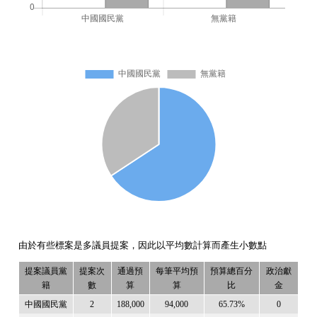
由於有些標案是多議員提案，因此以平均數計算而產生小數點
提案議員黨
提案次
通過預
每筆平均預
預算總百分
政治獻
籍
數
算
算
比
金
中國國民黨
2
188,000
94,000
65.73%
0