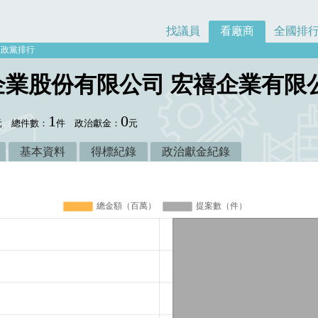
找議員
看廠商
全國排
額政黨排行
企業股份有限公司 宏禧企業有限
1
0
元
總件數：
件
政治獻金：
元
基本資料
得標紀錄
政治獻金紀錄