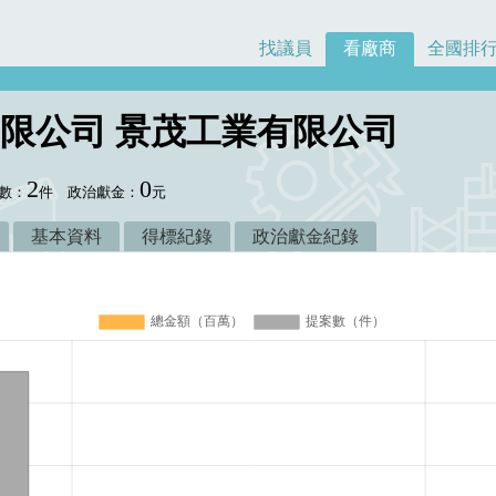
找議員
看廠商
全國排
限公司 景茂工業有限公司
2
0
數：
件
政治獻金：
元
基本資料
得標紀錄
政治獻金紀錄