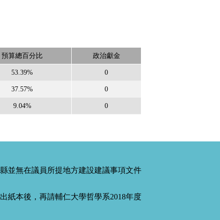
預算總百分比
政治獻金
53.39%
0
37.57%
0
9.04%
0
縣並無在議員所提地方建設建議事項文件
紙本後，再請輔仁大學哲學系2018年度