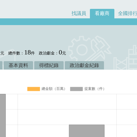
找議員
看廠商
全國排
0
18
0
元
總件數：
件
政治獻金：
元
基本資料
得標紀錄
政治獻金紀錄