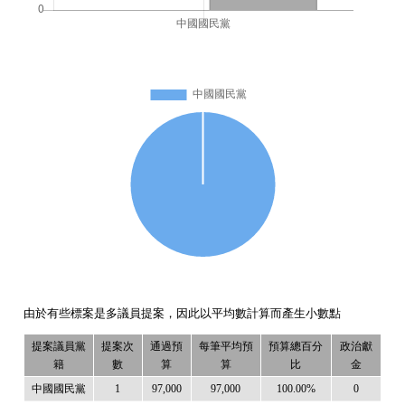
由於有些標案是多議員提案，因此以平均數計算而產生小數點
提案議員黨
提案次
通過預
每筆平均預
預算總百分
政治獻
籍
數
算
算
比
金
中國國民黨
1
97,000
97,000
100.00%
0