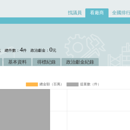
找議員
看廠商
全國排
4
0
元
總件數：
件
政治獻金：
元
基本資料
得標紀錄
政治獻金紀錄