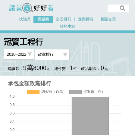
議員好好看
找議員
看廠商
全國排行
進階搜尋
相關文章
關於本站
首頁
看廠商
冠賢工程行
承包金額政黨排行
冠賢工程行
9萬8000
1
0
建議款：
元
總件數：
件
政治獻金：
元
承包金額政黨排行