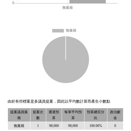
由於有些標案是多議員提案，因此以平均數計算而產生小數點
提案議員黨
提案次
通過預
每筆平均預
預算總百分
政治獻
籍
數
算
算
比
金
無黨籍
1
98,000
98,000
100.00%
0