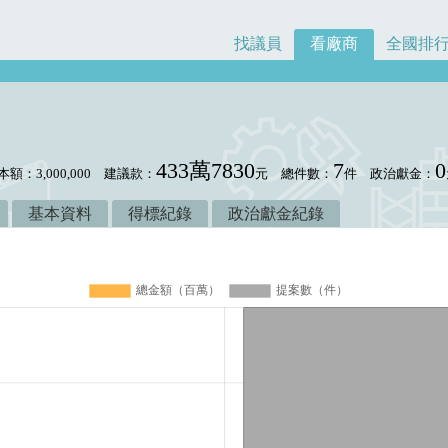
找議員
看廠商
全國排
433萬7830
7
0
本額：3,000,000
建議款：
元
總件數：
件
政治獻金：
基本資料
得標紀錄
政治獻金紀錄