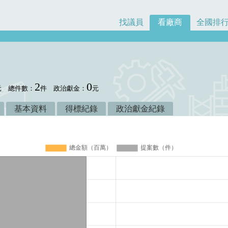
找議員
看廠商
全國排
2
0
元
總件數：
件
政治獻金：
元
基本資料
得標紀錄
政治獻金紀錄