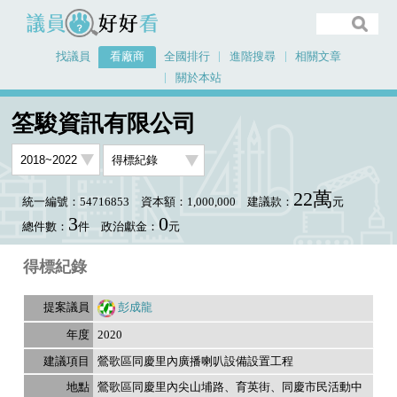
議員好好看
找議員
看廠商
全國排行
進階搜尋
相關文章
關於本站
首頁
看廠商
筌駿資訊有限公司
議員排行資料
筌駿資訊有限公司
22萬
統一編號：54716853
資本額：1,000,000
建議款：
元
3
0
總件數：
件
政治獻金：
元
得標紀錄
彭成龍
2020
鶯歌區同慶里內廣播喇叭設備設置工程
鶯歌區同慶里內尖山埔路、育英街、同慶市民活動中