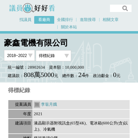
議員好好看
找議員
看廠商
全國排行
進階搜尋
相關文章
關於本站
首頁
看廠商
豪鑫電機有限公司
議員排行資料
豪鑫電機有限公司
統一編號：28902634
資本額：10,000,000
808萬5000
24
0
建議款：
元
總件數：
件
政治獻金：
元
得標紀錄
李翁月娥
2021
液晶顯示器附視訊盒(65型4K)、電冰箱(600公升(含)以
上)、冷氣機