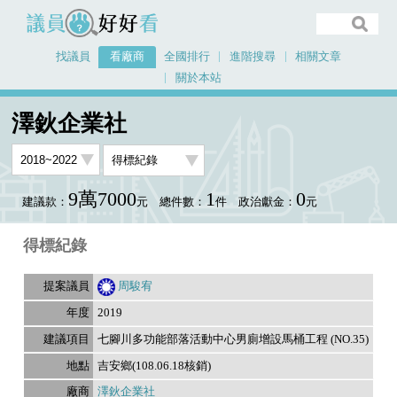
議員好好看
找議員
看廠商
全國排行
進階搜尋
相關文章
關於本站
首頁
看廠商
澤鈥企業社
議員排行資料
澤鈥企業社
9萬7000
1
0
建議款：
元
總件數：
件
政治獻金：
元
得標紀錄
周駿宥
2019
七腳川多功能部落活動中心男廁增設馬桶工程 (NO.35)
吉安鄉(108.06.18核銷)
澤鈥企業社