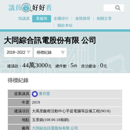
議員好好看
找議員
看廠商
全國排行
進階搜尋
相關文章
關於本站
首頁
看廠商
大同綜合訊電股份有限 公司
議員排行資料
大同綜合訊電股份有限 公司
44萬3000
5
0
建議款：
元
總件數：
件
政治獻金：
元
得標紀錄
潘月霞
2019
大禹里酸柑活動中心手提電腦等設備工程(NO.8)
玉里鎮(108.06.18核銷)
大同綜合訊電股份有限 公司