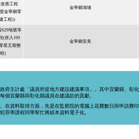
蓋改善工程
金寧鄉湖埔
9年度金寧鄉零
建工程))
629地號等
(併入109
金寧鄉安美
鄉零星五期整
程)
政府主計處「議員所提地方建設建議事項」。其中宜蘭縣、彰化
每個宜蘭縣與彰化縣議員在建議款的貢獻。
。在資料取得方面，先是在監察院的電腦上花費數日與申請費印出
度犯罪學課程同學幫忙將紙本資料電子化。