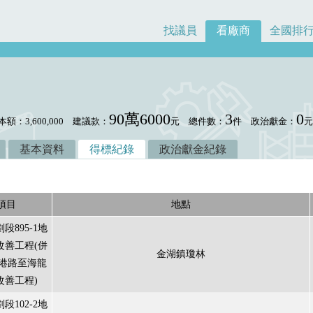
找議員
看廠商
全國排
90萬6000
3
0
本額：3,600,000
建議款：
元
總件數：
件
政治獻金：
基本資料
得標紀錄
政治獻金紀錄
項目
地點
段895-1地
改善工程(併
金湖鎮瓊林
金港路至海龍
改善工程)
段102-2地