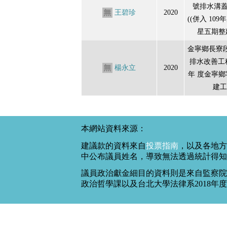
號排水溝
王碧珍
2020
((併入 10
星五期整
金寧鄉長寮段
排水改善工程
楊永立
2020
年 度金寧
建工
本網站資料來源：
建議款的資料來自
投票指南
，以及各地方
中公布議員姓名，導致無法透過統計得知
議員政治獻金細目的資料則是來自監察院
政治哲學課以及台北大學法律系2018年