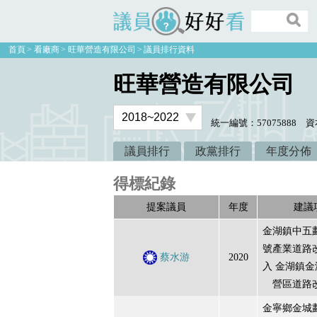
議員好好看
首頁
看廠商
旺華營造有限公司
議員排行資料
旺華營造有限公司
統一編號：57075888
資
議員排行
政黨排行
年度分佈
得標紀錄
提案議員
年度
建議
金湖鎮中五劃
號產業道路
蔡水游
2020
入 金湖鎮
營區道路
金寧鄉金城劃