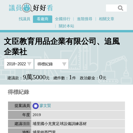
議員好好看
找議員
看廠商
全國排行
進階搜尋
相關文章
關於本站
首頁
看廠商
文臣教育用品企業有限公司、追風企業社
議員排行資料
文臣教育用品企業有限公司、追風
企業社
9萬5000
1
0
建議款：
元
總件數：
件
政治獻金：
元
得標紀錄
廖文賢
2019
埔里國小充實足球設備訓練器材
埔里鎮西門里