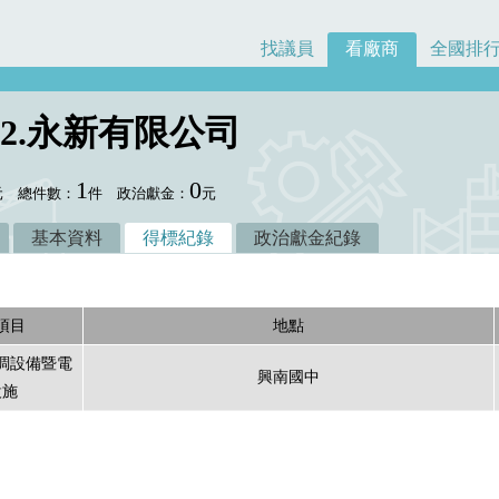
找議員
看廠商
全國排
 2.永新有限公司
1
0
元
總件數：
件
政治獻金：
元
基本資料
得標紀錄
政治獻金紀錄
項目
地點
調設備暨電
興南國中
設施