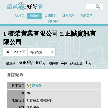
議員好好看
找議員
看廠商
全國排行
進階搜尋
相關文章
關於本站
首頁
看廠商
1.睿榮實業有限公司 2.正誠資訊有限公司
議員排行資料
1.睿榮實業有限公司 2.正誠資訊有
限公司
506萬2000
4
0
建議款：
元
總件數：
件
政治獻金：
元
得標紀錄
郭麗華
2020
改善校園資訊設備
蘆竹國小