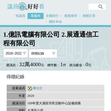
議員好好看
找議員
看廠商
全國排行
進階搜尋
相關文章
關於本站
首頁
看廠商
1.億訊電腦有限公司 2.展通通信工程有限公司
議員排行資料
1.億訊電腦有限公司 2.展通通信工
程有限公司
32萬4000
1
0
建議款：
元
總件數：
件
政治獻金：
元
得標紀錄
陳治文
2020
109年度大溪區市民活動中心設備採購
大溪區公所