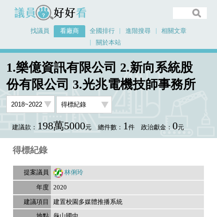
議員好好看
找議員
看廠商
全國排行
進階搜尋
相關文章
關於本站
首頁
看廠商
1.樂億資訊有限公司 2.新向系統股
1.樂億資訊有限公司 2.新向系統股份有限公司 3.光兆電機技師事務所
份有限公司 3.光兆電機技師事務所
議員排行資料
198萬5000
1
0
建議款：
元
總件數：
件
政治獻金：
元
得標紀錄
林俐玲
2020
建置校園多媒體推播系統
龜山國中