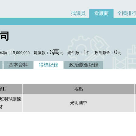
找議員
看廠商
全國排
司
6萬
1
0
本額：15,000,000
建議款：
元
總件數：
件
政治獻金：
元
基本資料
得標紀錄
政治獻金紀錄
項目
地點
育班羽球訓練
光明國中
材