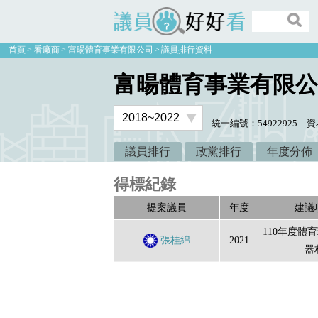
議員好好看
首頁
看廠商
富暘體育事業有限公司
議員排行資料
富暘體育事業有限公
統一編號：54922925
資
議員排行
政黨排行
年度分佈
得標紀錄
提案議員
年度
建議
110年度體
張桂綿
2021
器