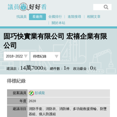
議員好好看
找議員
看廠商
全國排行
進階搜尋
相關文章
關於本站
首頁
看廠商
固巧快實業有限公司 宏禧企業有限公司
議員排行資料
固巧快實業有限公司 宏禧企業有限
公司
14萬7000
1
0
建議款：
元
總件數：
件
政治獻金：
元
得標紀錄
彭成龍
2020
消防手套、消防衣、消防褲、多功能救援滑輪、防墜
器組、個人防護組