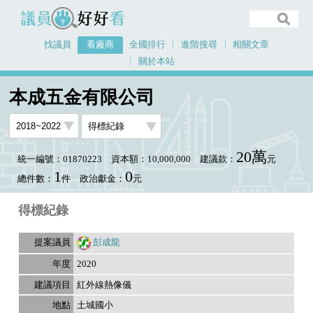
議員好好看
找議員
看廠商
全國排行
進階搜尋
相關文章
關於本站
首頁
看廠商
本成五金有限公司
議員排行資料
本成五金有限公司
20萬
統一編號：01870223
資本額：10,000,000
建議款：
元
1
0
總件數：
件
政治獻金：
元
得標紀錄
彭成龍
2020
紅外線熱像儀
土城國小