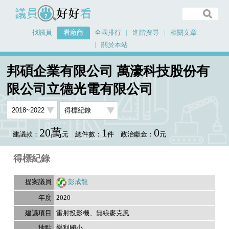
議員好好看
找議員
看廠商
全國排行
進階搜尋
相關文章
關於本站
首頁
看廠商
邦碩企業有限公司 萬濠科技股份有限公司立德光電有限公司
邦碩企業有限公司 萬濠科技股份有
議員排行資料
限公司立德光電有限公司
20萬
1
0
建議款：
元
總件數：
件
政治獻金：
元
得標紀錄
彭成龍
2020
雷射投影機、無線麥克風
樂利國小