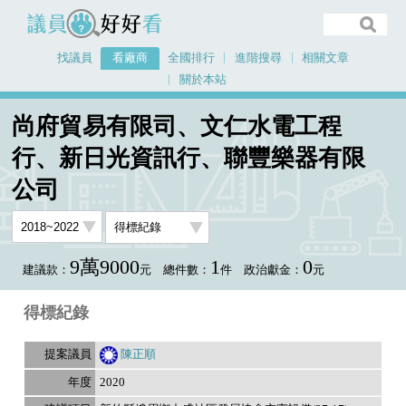
議員好好看
找議員
看廠商
全國排行
進階搜尋
相關文章
關於本站
首頁
看廠商
尚府貿易有限司、文仁水電工程
尚府貿易有限司、文仁水電工程行、新日光資訊行、聯豐樂器有限公司
行、新日光資訊行、聯豐樂器有限
議員排行資料
公司
9萬9000
1
0
建議款：
元
總件數：
件
政治獻金：
元
得標紀錄
陳正順
2020