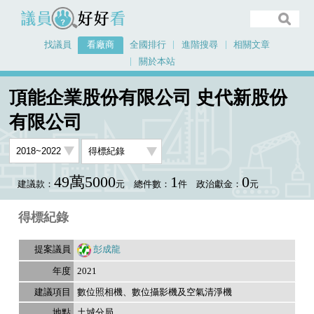
議員好好看
找議員
看廠商
全國排行
進階搜尋
相關文章
關於本站
首頁
看廠商
頂能企業股份有限公司 史代新股份有限公司
議員排行資料
頂能企業股份有限公司 史代新股份
有限公司
49萬5000
1
0
建議款：
元
總件數：
件
政治獻金：
元
得標紀錄
彭成龍
2021
數位照相機、數位攝影機及空氣清淨機
土城分局